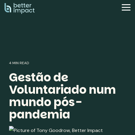
Skip
to
Tog
the
Me
main
content.
4 MIN READ
Gestão de
Voluntariado num
mundo pós-
pandemia