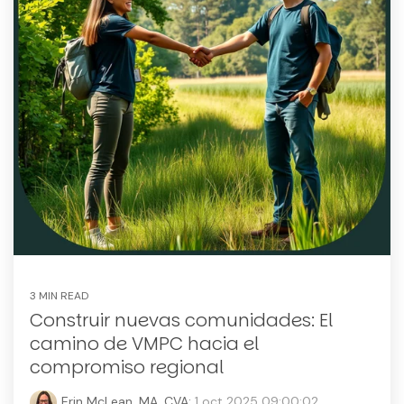
3 MIN READ
Construir nuevas comunidades: El
camino de VMPC hacia el
compromiso regional
Erin McLean, MA, CVA:
1 oct 2025 09:00:02