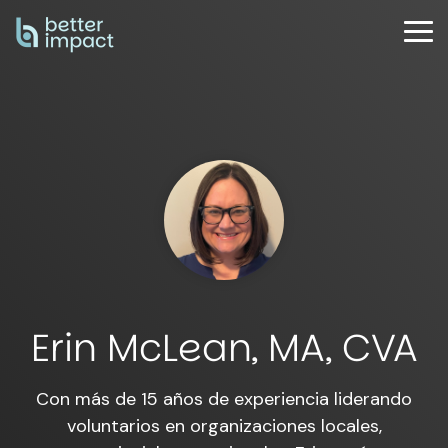
Skip
to
Tog
the
Me
main
content.
Erin McLean, MA, CVA
Con más de 15 años de experiencia liderando
voluntarios en organizaciones locales,