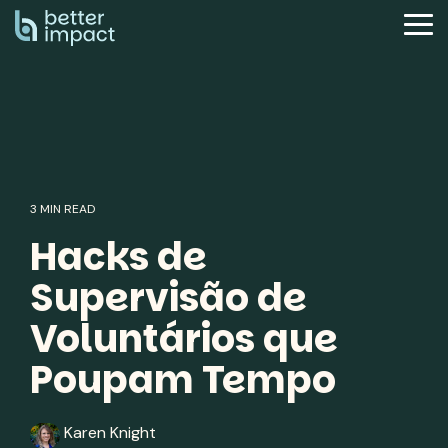
Skip
to
Tog
the
Me
main
content.
3 MIN READ
Hacks de
Supervisão de
Voluntários que
Poupam Tempo
Karen Knight