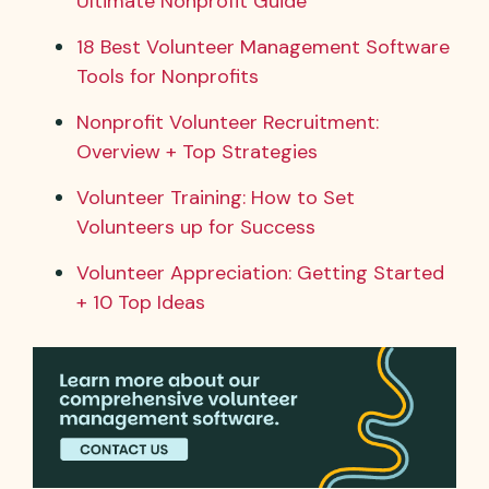
Ultimate Nonprofit Guide
18 Best Volunteer Management Software
Tools for Nonprofits
Nonprofit Volunteer Recruitment:
Overview + Top Strategies
Volunteer Training: How to Set
Volunteers up for Success
Volunteer Appreciation: Getting Started
+ 10 Top Ideas