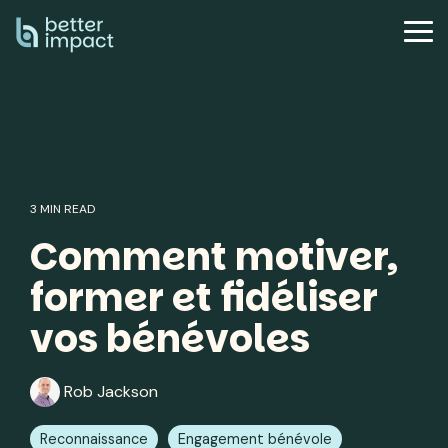
Skip
to
Tog
the
Me
main
content.
3 MIN READ
Comment motiver,
former et fidéliser
vos bénévoles
Rob Jackson
Reconnaissance
Engagement bénévole