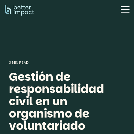
Skip
to
Tog
the
Me
main
content.
3 MIN READ
Gestión de
responsabilidad
civil en un
organismo de
voluntariado