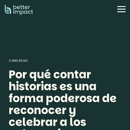
Skip
to
Tog
the
Me
main
content.
3 MIN READ
Por qué contar
historias es una
forma poderosa de
reconocer y
celebrar a los