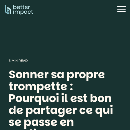
Skip
to
Tog
the
Me
main
content.
3 MIN READ
Sonner sa propre
trompette :
Pourquoi il est bon
de partager ce qui
se passe en