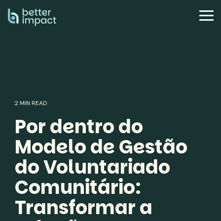
Skip
to
Tog
the
Me
main
content.
2 MIN READ
Por dentro do
Modelo de Gestão
do Voluntariado
Comunitário:
Transformar a