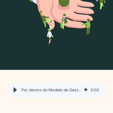
Por dentro do Modelo de Gestão de Voluntariado Comunitário (MGVC): Transformar a seleção e a colocação de voluntários
5
:
00