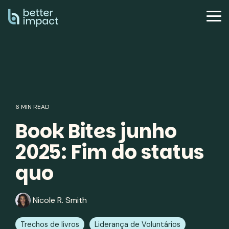
Skip
to
Tog
the
Me
main
content.
6 MIN READ
Book Bites junho
2025: Fim do status
quo
Nicole R. Smith
Trechos de livros
Liderança de Voluntários