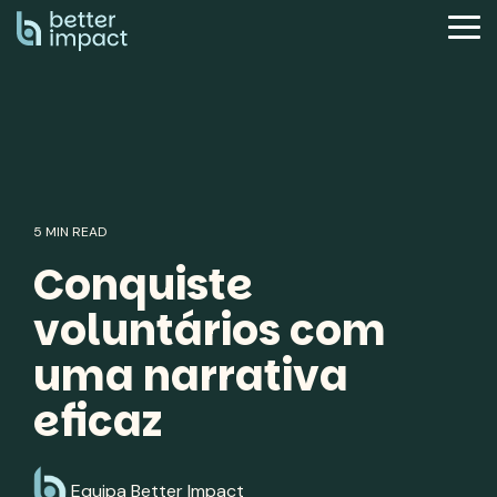
Skip
to
Tog
the
Me
main
content.
5 MIN READ
Conquiste
voluntários com
uma narrativa
eficaz
Equipa Better Impact