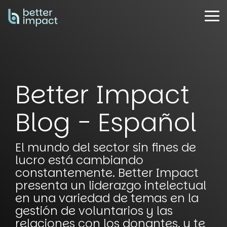
Skip
to
Tog
the
Me
main
content.
Better Impact
Blog - Español
El mundo del sector sin fines de
lucro está cambiando
constantemente. Better Impact
presenta un liderazgo intelectual
en una variedad de temas en la
gestión de voluntarios y las
relaciones con los donantes, y te