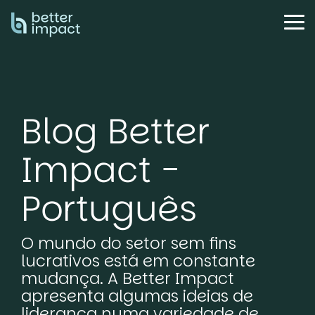
Skip
to
Tog
the
Me
main
content.
Blog Better
Impact -
Português
O mundo do setor sem fins
lucrativos está em constante
mudança. A Better Impact
apresenta algumas ideias de
liderança numa variedade de